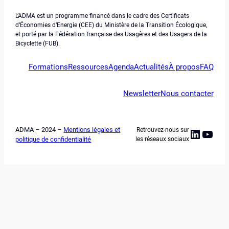
L’ADMA est un programme financé dans le cadre des Certificats
d’Économies d’Energie (CEE) du Ministère de la Transition Écologique,
et porté par la Fédération française des Usagères et des Usagers de la
Bicyclette (FUB).
Formations
Ressources
Agenda
Actualités
À propos
FAQ
Newsletter
Nous contacter
ADMA – 2024 –
Mentions légales et
Retrouvez-nous sur
Linked
YouT
politique de confidentialité
les réseaux sociaux