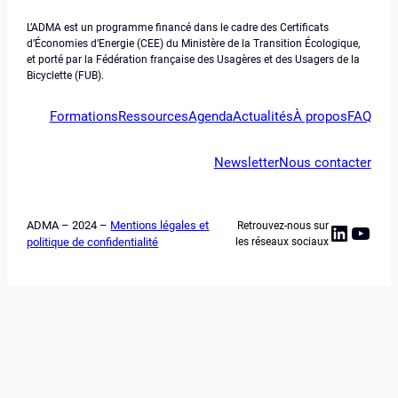
L’ADMA est un programme financé dans le cadre des Certificats
d’Économies d’Energie (CEE) du Ministère de la Transition Écologique,
et porté par la Fédération française des Usagères et des Usagers de la
Bicyclette (FUB).
Formations
Ressources
Agenda
Actualités
À propos
FAQ
Newsletter
Nous contacter
ADMA – 2024 –
Mentions légales et
Retrouvez-nous sur
Linked
YouT
politique de confidentialité
les réseaux sociaux