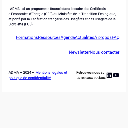
L’ADMA est un programme financé dans le cadre des Certificats
d’Économies d’Energie (CEE) du Ministère de la Transition Écologique,
et porté par la Fédération française des Usagères et des Usagers de la
Bicyclette (FUB).
Formations
Ressources
Agenda
Actualités
À propos
FAQ
Newsletter
Nous contacter
ADMA – 2024 –
Mentions légales et
Retrouvez-nous sur
Linked
YouT
politique de confidentialité
les réseaux sociaux