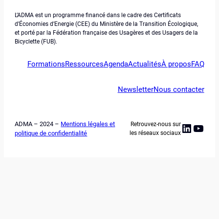
L’ADMA est un programme financé dans le cadre des Certificats
d’Économies d’Energie (CEE) du Ministère de la Transition Écologique,
et porté par la Fédération française des Usagères et des Usagers de la
Bicyclette (FUB).
Formations
Ressources
Agenda
Actualités
À propos
FAQ
Newsletter
Nous contacter
ADMA – 2024 –
Mentions légales et
Retrouvez-nous sur
Linked
YouT
politique de confidentialité
les réseaux sociaux