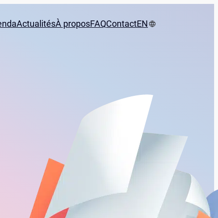
enda
Actualités
À propos
FAQ
Contact
EN