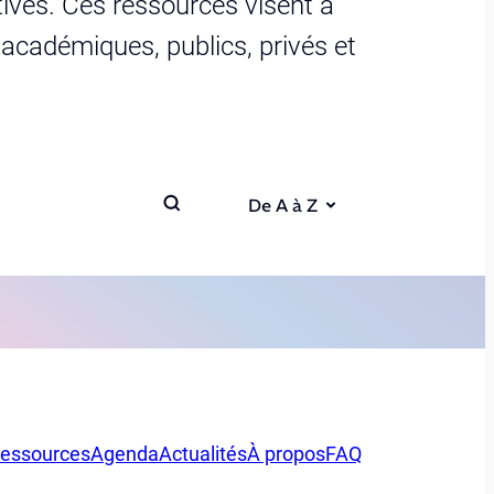
ives. Ces ressources visent à
s académiques, publics, privés et
De A à Z
essources
Agenda
Actualités
À propos
FAQ