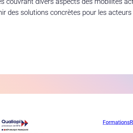
s couvrant divers aspects des mobilités act
urnir des solutions concrètes pour les acteur
Formations
R