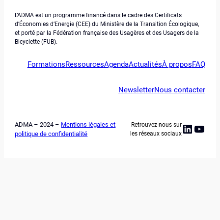
L’ADMA est un programme financé dans le cadre des Certificats
d’Économies d’Energie (CEE) du Ministère de la Transition Écologique,
et porté par la Fédération française des Usagères et des Usagers de la
Bicyclette (FUB).
Formations
Ressources
Agenda
Actualités
À propos
FAQ
Newsletter
Nous contacter
ADMA – 2024 –
Mentions légales et
Retrouvez-nous sur
Linked
YouT
politique de confidentialité
les réseaux sociaux