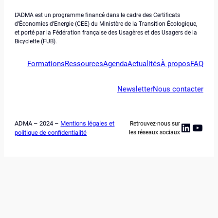
L’ADMA est un programme financé dans le cadre des Certificats
d’Économies d’Energie (CEE) du Ministère de la Transition Écologique,
et porté par la Fédération française des Usagères et des Usagers de la
Bicyclette (FUB).
Formations
Ressources
Agenda
Actualités
À propos
FAQ
Newsletter
Nous contacter
ADMA – 2024 –
Mentions légales et
Retrouvez-nous sur
Linked
YouT
politique de confidentialité
les réseaux sociaux