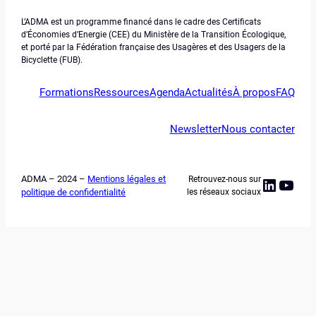
L’ADMA est un programme financé dans le cadre des Certificats
d’Économies d’Energie (CEE) du Ministère de la Transition Écologique,
et porté par la Fédération française des Usagères et des Usagers de la
Bicyclette (FUB).
Formations
Ressources
Agenda
Actualités
À propos
FAQ
Newsletter
Nous contacter
ADMA – 2024 –
Mentions légales et
Retrouvez-nous sur
Linked
YouT
politique de confidentialité
les réseaux sociaux