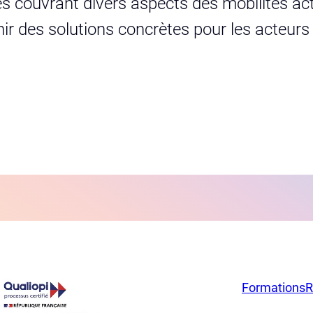
s couvrant divers aspects des mobilités act
urnir des solutions concrètes pour les acteur
Formations
R