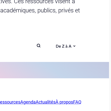
ives. Ces ressources visent à
s académiques, publics, privés et
De Z à A
essources
Agenda
Actualités
À propos
FAQ