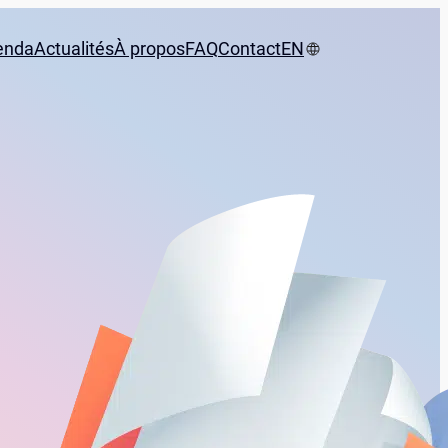
enda
Actualités
À propos
FAQ
Contact
EN