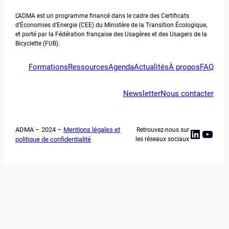
L’ADMA est un programme financé dans le cadre des Certificats
d’Économies d’Energie (CEE) du Ministère de la Transition Écologique,
et porté par la Fédération française des Usagères et des Usagers de la
Bicyclette (FUB).
Formations
Ressources
Agenda
Actualités
À propos
FAQ
Newsletter
Nous contacter
ADMA – 2024 –
Mentions légales et
Retrouvez-nous sur
Linked
YouT
politique de confidentialité
les réseaux sociaux