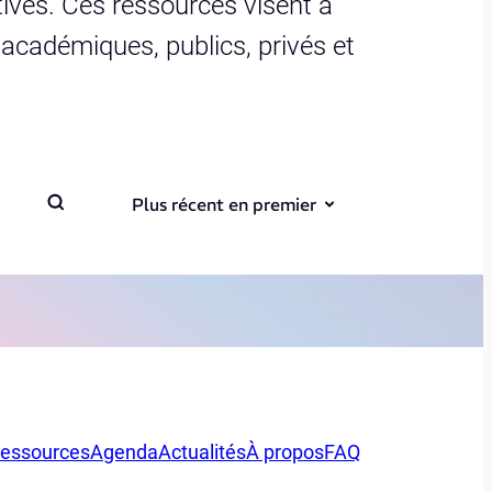
ives. Ces ressources visent à
s académiques, publics, privés et
Plus récent en premier
essources
Agenda
Actualités
À propos
FAQ