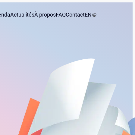
enda
Actualités
À propos
FAQ
Contact
EN