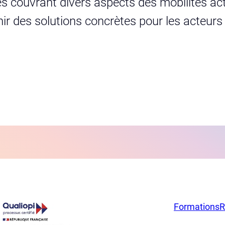
s couvrant divers aspects des mobilités act
urnir des solutions concrètes pour les acteur
Formations
R