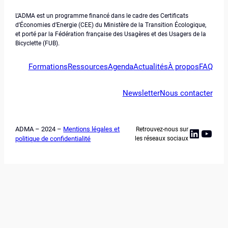
L’ADMA est un programme financé dans le cadre des Certificats
d’Économies d’Energie (CEE) du Ministère de la Transition Écologique,
et porté par la Fédération française des Usagères et des Usagers de la
Bicyclette (FUB).
Formations
Ressources
Agenda
Actualités
À propos
FAQ
Newsletter
Nous contacter
ADMA – 2024 –
Mentions légales et
Retrouvez-nous sur
Linked
YouT
politique de confidentialité
les réseaux sociaux