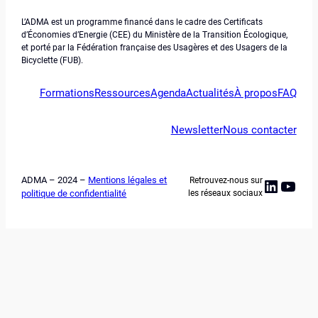
L’ADMA est un programme financé dans le cadre des Certificats
d’Économies d’Energie (CEE) du Ministère de la Transition Écologique,
et porté par la Fédération française des Usagères et des Usagers de la
Bicyclette (FUB).
Formations
Ressources
Agenda
Actualités
À propos
FAQ
Newsletter
Nous contacter
ADMA – 2024 –
Mentions légales et
Retrouvez-nous sur
Linked
YouT
politique de confidentialité
les réseaux sociaux