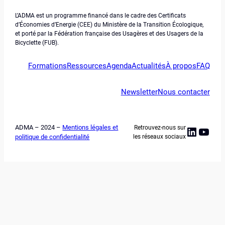
L’ADMA est un programme financé dans le cadre des Certificats
d’Économies d’Energie (CEE) du Ministère de la Transition Écologique,
et porté par la Fédération française des Usagères et des Usagers de la
Bicyclette (FUB).
Formations
Ressources
Agenda
Actualités
À propos
FAQ
Newsletter
Nous contacter
ADMA – 2024 –
Mentions légales et
Retrouvez-nous sur
Linked
YouT
politique de confidentialité
les réseaux sociaux