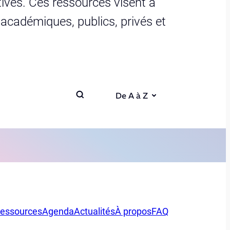
ives. Ces ressources visent à
s académiques, publics, privés et
De A à Z
essources
Agenda
Actualités
À propos
FAQ