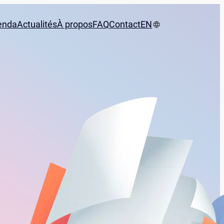
enda
Actualités
À propos
FAQ
Contact
EN