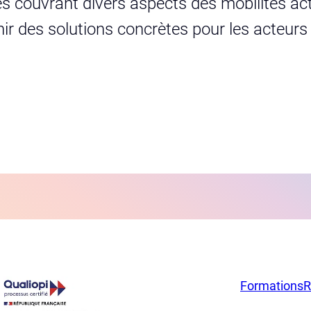
s couvrant divers aspects des mobilités act
urnir des solutions concrètes pour les acteur
Formations
R