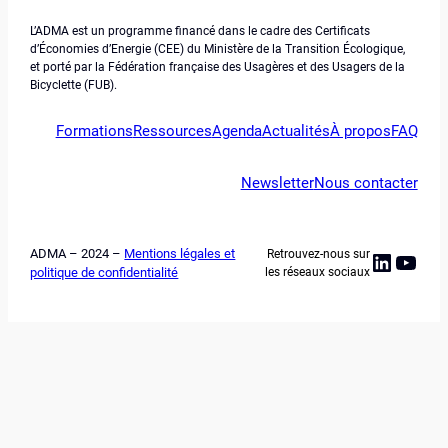
L’ADMA est un programme financé dans le cadre des Certificats
d’Économies d’Energie (CEE) du Ministère de la Transition Écologique,
et porté par la Fédération française des Usagères et des Usagers de la
Bicyclette (FUB).
Formations
Ressources
Agenda
Actualités
À propos
FAQ
Newsletter
Nous contacter
ADMA – 2024 –
Mentions légales et
Retrouvez-nous sur
Linked
YouT
politique de confidentialité
les réseaux sociaux