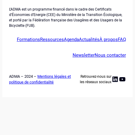
L’ADMA est un programme financé dans le cadre des Certificats
d’Économies d’Energie (CEE) du Ministère de la Transition Écologique,
et porté par la Fédération française des Usagères et des Usagers de la
Bicyclette (FUB).
Formations
Ressources
Agenda
Actualités
À propos
FAQ
Newsletter
Nous contacter
ADMA – 2024 –
Mentions légales et
Retrouvez-nous sur
Linked
YouT
politique de confidentialité
les réseaux sociaux