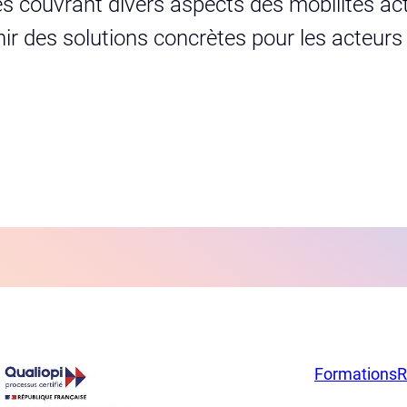
s couvrant divers aspects des mobilités act
urnir des solutions concrètes pour les acteur
Formations
R