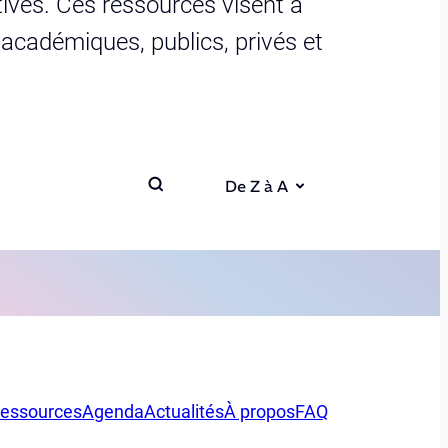
ives. Ces ressources visent à
s académiques, publics, privés et
De Z à A
essources
Agenda
Actualités
À propos
FAQ