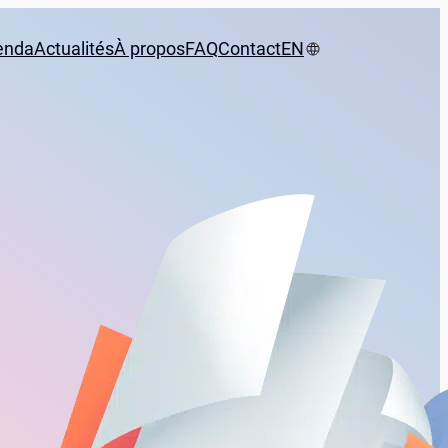
enda
Actualités
À propos
FAQ
Contact
EN