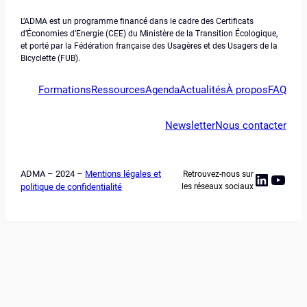
L’ADMA est un programme financé dans le cadre des Certificats
d’Économies d’Energie (CEE) du Ministère de la Transition Écologique,
et porté par la Fédération française des Usagères et des Usagers de la
Bicyclette (FUB).
Formations
Ressources
Agenda
Actualités
À propos
FAQ
Newsletter
Nous contacter
ADMA – 2024 –
Mentions légales et
Retrouvez-nous sur
Linked
YouT
politique de confidentialité
les réseaux sociaux