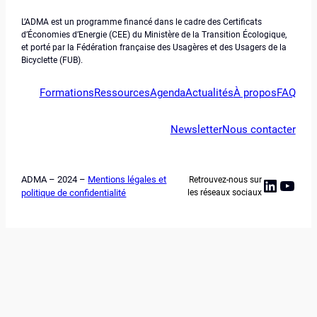
L’ADMA est un programme financé dans le cadre des Certificats
d’Économies d’Energie (CEE) du Ministère de la Transition Écologique,
et porté par la Fédération française des Usagères et des Usagers de la
Bicyclette (FUB).
Formations
Ressources
Agenda
Actualités
À propos
FAQ
Newsletter
Nous contacter
ADMA – 2024 –
Mentions légales et
Retrouvez-nous sur
Linked
YouT
politique de confidentialité
les réseaux sociaux