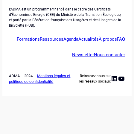
L’ADMA est un programme financé dans le cadre des Certificats
d’Économies d’Energie (CEE) du Ministère de la Transition Écologique,
et porté par la Fédération française des Usagères et des Usagers de la
Bicyclette (FUB).
Formations
Ressources
Agenda
Actualités
À propos
FAQ
Newsletter
Nous contacter
ADMA – 2024 –
Mentions légales et
Retrouvez-nous sur
Linked
YouT
politique de confidentialité
les réseaux sociaux