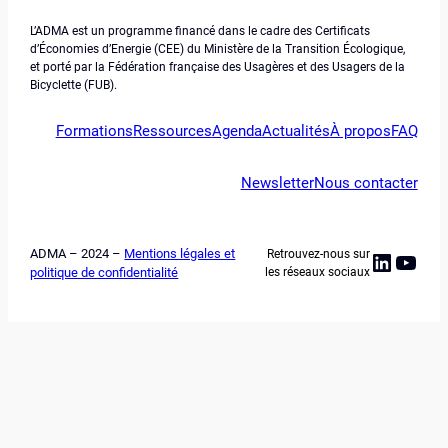
L’ADMA est un programme financé dans le cadre des Certificats
d’Économies d’Energie (CEE) du Ministère de la Transition Écologique,
et porté par la Fédération française des Usagères et des Usagers de la
Bicyclette (FUB).
Formations
Ressources
Agenda
Actualités
À propos
FAQ
Newsletter
Nous contacter
ADMA – 2024 –
Mentions légales et
Retrouvez-nous sur
Linked
YouT
politique de confidentialité
les réseaux sociaux