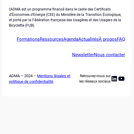
L’ADMA est un programme financé dans le cadre des Certificats
d’Économies d’Energie (CEE) du Ministère de la Transition Écologique,
et porté par la Fédération française des Usagères et des Usagers de la
Bicyclette (FUB).
Formations
Ressources
Agenda
Actualités
À propos
FAQ
Newsletter
Nous contacter
ADMA – 2024 –
Mentions légales et
Retrouvez-nous sur
Linked
YouT
politique de confidentialité
les réseaux sociaux