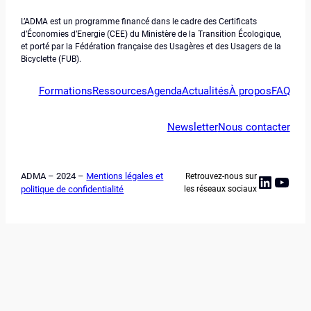
L’ADMA est un programme financé dans le cadre des Certificats
d’Économies d’Energie (CEE) du Ministère de la Transition Écologique,
et porté par la Fédération française des Usagères et des Usagers de la
Bicyclette (FUB).
Formations
Ressources
Agenda
Actualités
À propos
FAQ
Newsletter
Nous contacter
ADMA – 2024 –
Mentions légales et
Retrouvez-nous sur
Linked
YouT
politique de confidentialité
les réseaux sociaux