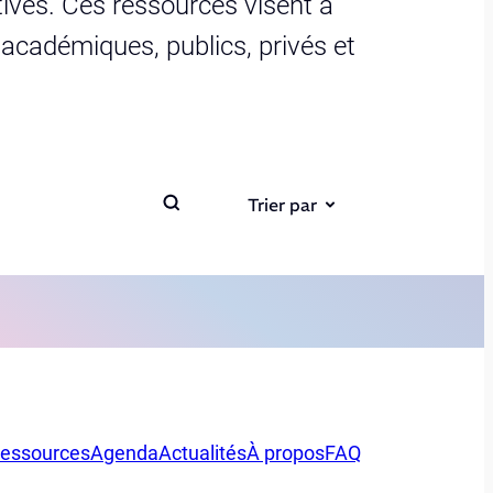
ives. Ces ressources visent à
s académiques, publics, privés et
Trier par
essources
Agenda
Actualités
À propos
FAQ