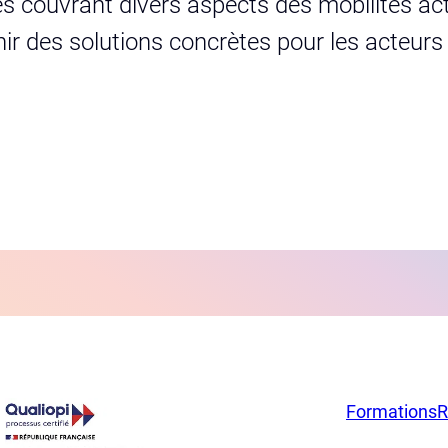
s couvrant divers aspects des mobilités act
urnir des solutions concrètes pour les acteur
Formations
R