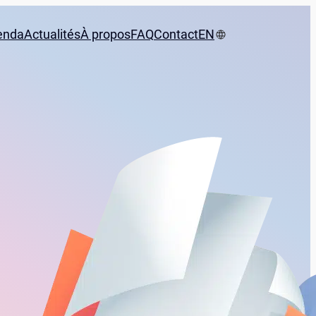
enda
Actualités
À propos
FAQ
Contact
EN