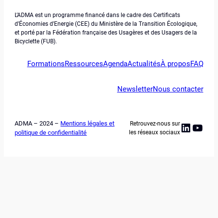
L’ADMA est un programme financé dans le cadre des Certificats
d’Économies d’Energie (CEE) du Ministère de la Transition Écologique,
et porté par la Fédération française des Usagères et des Usagers de la
Bicyclette (FUB).
Formations
Ressources
Agenda
Actualités
À propos
FAQ
Newsletter
Nous contacter
ADMA – 2024 –
Mentions légales et
Retrouvez-nous sur
Linked
YouT
politique de confidentialité
les réseaux sociaux