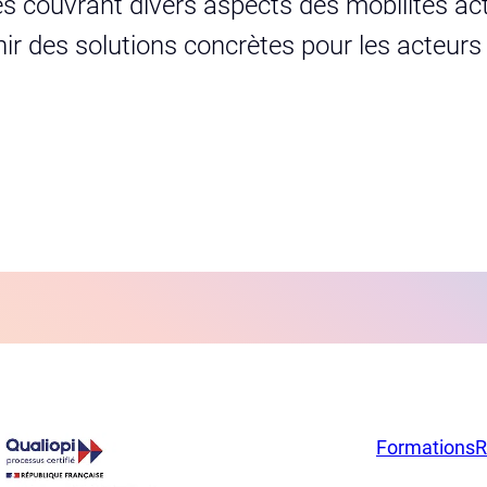
s couvrant divers aspects des mobilités act
urnir des solutions concrètes pour les acteur
Formations
R