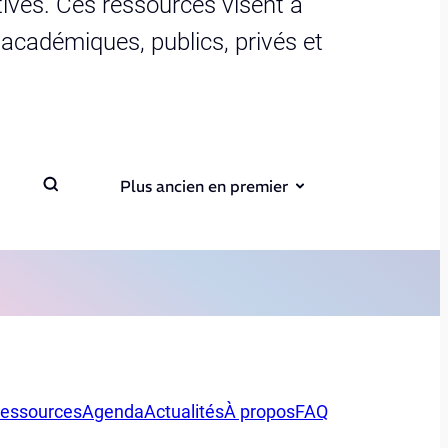
ives. Ces ressources visent à
s académiques, publics, privés et
Plus ancien en premier
essources
Agenda
Actualités
À propos
FAQ