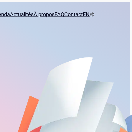
enda
Actualités
À propos
FAQ
Contact
EN