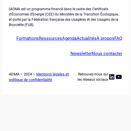
L’ADMA est un programme financé dans le cadre des Certificats
d’Économies d’Energie (CEE) du Ministère de la Transition Écologique,
et porté par la Fédération française des Usagères et des Usagers de la
Bicyclette (FUB).
Formations
Ressources
Agenda
Actualités
À propos
FAQ
Newsletter
Nous contacter
ADMA – 2024 –
Mentions légales et
Retrouvez-nous sur
Linked
YouT
politique de confidentialité
les réseaux sociaux