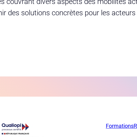
s couvrant divers aspects des mobilités act
urnir des solutions concrètes pour les acteur
Formations
R