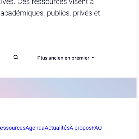
ives. Ces ressources visent à
s académiques, publics, privés et
Plus ancien en premier
essources
Agenda
Actualités
À propos
FAQ