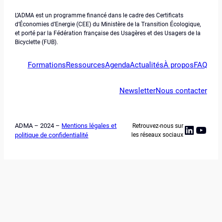
L’ADMA est un programme financé dans le cadre des Certificats
d’Économies d’Energie (CEE) du Ministère de la Transition Écologique,
et porté par la Fédération française des Usagères et des Usagers de la
Bicyclette (FUB).
Formations
Ressources
Agenda
Actualités
À propos
FAQ
Newsletter
Nous contacter
ADMA – 2024 –
Mentions légales et
Retrouvez-nous sur
Linked
YouT
politique de confidentialité
les réseaux sociaux