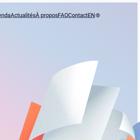
enda
Actualités
À propos
FAQ
Contact
EN