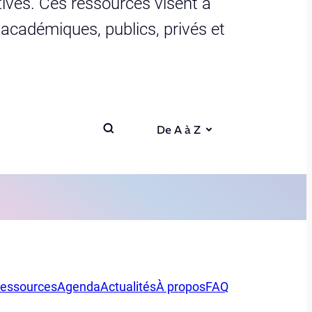
ives. Ces ressources visent à
s académiques, publics, privés et
De A à Z
essources
Agenda
Actualités
À propos
FAQ