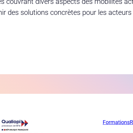
s couvrant divers aspects des mobilités act
urnir des solutions concrètes pour les acteur
Formations
R