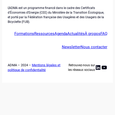
L’ADMA est un programme financé dans le cadre des Certificats
d’Économies d’Energie (CEE) du Ministère de la Transition Écologique,
et porté par la Fédération française des Usagères et des Usagers de la
Bicyclette (FUB).
Formations
Ressources
Agenda
Actualités
À propos
FAQ
Newsletter
Nous contacter
ADMA – 2024 –
Mentions légales et
Retrouvez-nous sur
Linked
YouT
politique de confidentialité
les réseaux sociaux