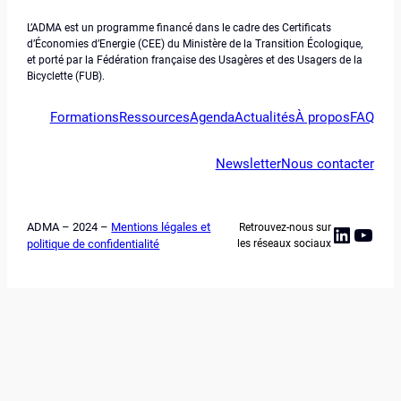
L’ADMA est un programme financé dans le cadre des Certificats
d’Économies d’Energie (CEE) du Ministère de la Transition Écologique,
et porté par la Fédération française des Usagères et des Usagers de la
Bicyclette (FUB).
Formations
Ressources
Agenda
Actualités
À propos
FAQ
Newsletter
Nous contacter
ADMA – 2024 –
Mentions légales et
Retrouvez-nous sur
Linked
YouT
politique de confidentialité
les réseaux sociaux