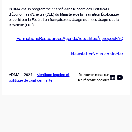
L’ADMA est un programme financé dans le cadre des Certificats
d’Économies d’Energie (CEE) du Ministère de la Transition Écologique,
et porté par la Fédération française des Usagères et des Usagers de la
Bicyclette (FUB).
Formations
Ressources
Agenda
Actualités
À propos
FAQ
Newsletter
Nous contacter
ADMA – 2024 –
Mentions légales et
Retrouvez-nous sur
Linked
YouT
politique de confidentialité
les réseaux sociaux