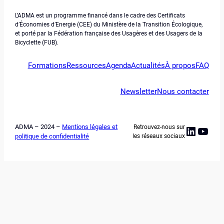
L’ADMA est un programme financé dans le cadre des Certificats
d’Économies d’Energie (CEE) du Ministère de la Transition Écologique,
et porté par la Fédération française des Usagères et des Usagers de la
Bicyclette (FUB).
Formations
Ressources
Agenda
Actualités
À propos
FAQ
Newsletter
Nous contacter
ADMA – 2024 –
Mentions légales et
Retrouvez-nous sur
Linked
YouT
politique de confidentialité
les réseaux sociaux