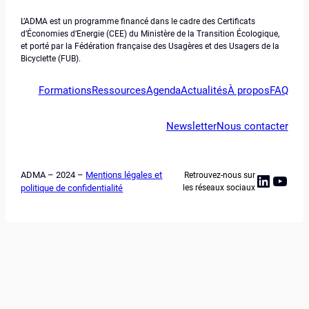
L’ADMA est un programme financé dans le cadre des Certificats
d’Économies d’Energie (CEE) du Ministère de la Transition Écologique,
et porté par la Fédération française des Usagères et des Usagers de la
Bicyclette (FUB).
Formations
Ressources
Agenda
Actualités
À propos
FAQ
Newsletter
Nous contacter
ADMA – 2024 –
Mentions légales et
Retrouvez-nous sur
Linked
YouT
politique de confidentialité
les réseaux sociaux