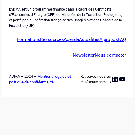
L’ADMA est un programme financé dans le cadre des Certificats
d’Économies d’Energie (CEE) du Ministère de la Transition Écologique,
et porté par la Fédération française des Usagères et des Usagers de la
Bicyclette (FUB).
Formations
Ressources
Agenda
Actualités
À propos
FAQ
Newsletter
Nous contacter
ADMA – 2024 –
Mentions légales et
Retrouvez-nous sur
Linked
YouT
politique de confidentialité
les réseaux sociaux