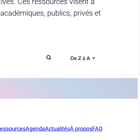
ives. Ces ressources visent à
s académiques, publics, privés et
De Z à A
essources
Agenda
Actualités
À propos
FAQ