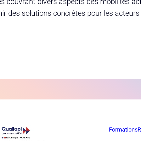
s couvrant divers aspects des mobilités act
urnir des solutions concrètes pour les acteur
Formations
R