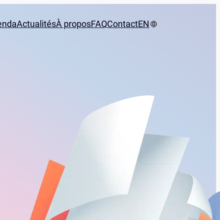
enda
Actualités
À propos
FAQ
Contact
EN