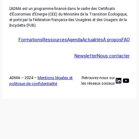
L’ADMA est un programme financé dans le cadre des Certificats
d’Économies d’Energie (CEE) du Ministère de la Transition Écologique,
et porté par la Fédération française des Usagères et des Usagers de la
Bicyclette (FUB).
Formations
Ressources
Agenda
Actualités
À propos
FAQ
Newsletter
Nous contacter
ADMA – 2024 –
Mentions légales et
Retrouvez-nous sur
Linked
YouT
politique de confidentialité
les réseaux sociaux