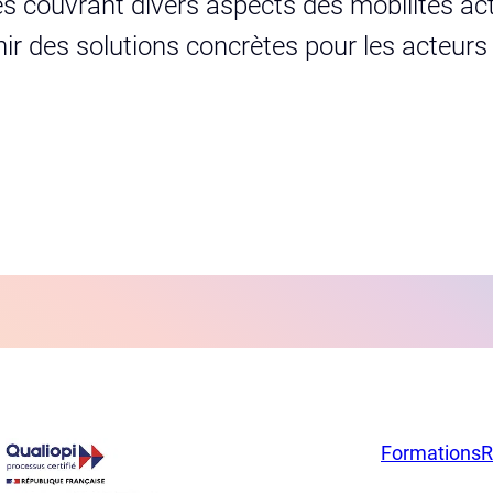
s couvrant divers aspects des mobilités act
urnir des solutions concrètes pour les acteur
Formations
R