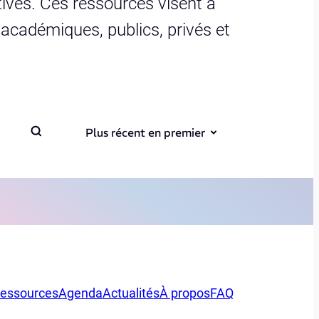
ives. Ces ressources visent à
s académiques, publics, privés et
Plus récent en premier
essources
Agenda
Actualités
À propos
FAQ