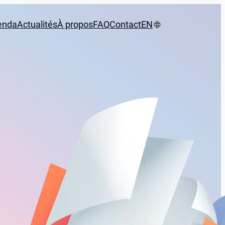
enda
Actualités
À propos
FAQ
Contact
EN