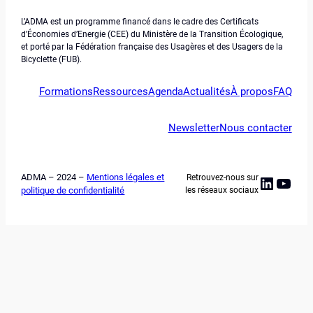
L’ADMA est un programme financé dans le cadre des Certificats
d’Économies d’Energie (CEE) du Ministère de la Transition Écologique,
et porté par la Fédération française des Usagères et des Usagers de la
Bicyclette (FUB).
Formations
Ressources
Agenda
Actualités
À propos
FAQ
Newsletter
Nous contacter
ADMA – 2024 –
Mentions légales et
Retrouvez-nous sur
Linked
YouT
politique de confidentialité
les réseaux sociaux