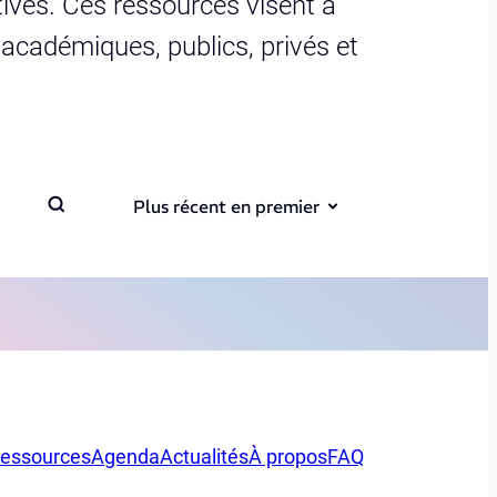
ives. Ces ressources visent à
s académiques, publics, privés et
Plus récent en premier
essources
Agenda
Actualités
À propos
FAQ