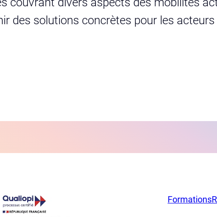
s couvrant divers aspects des mobilités act
urnir des solutions concrètes pour les acteur
Formations
R