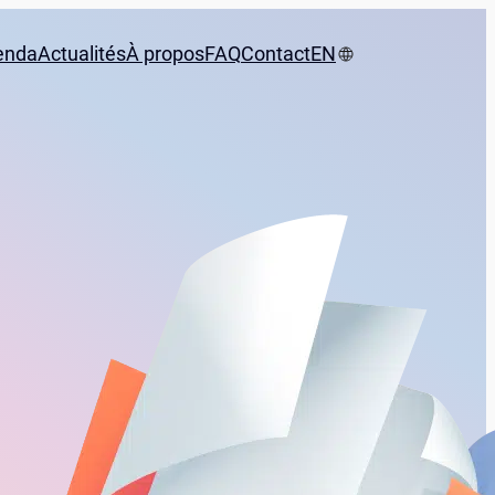
enda
Actualités
À propos
FAQ
Contact
EN