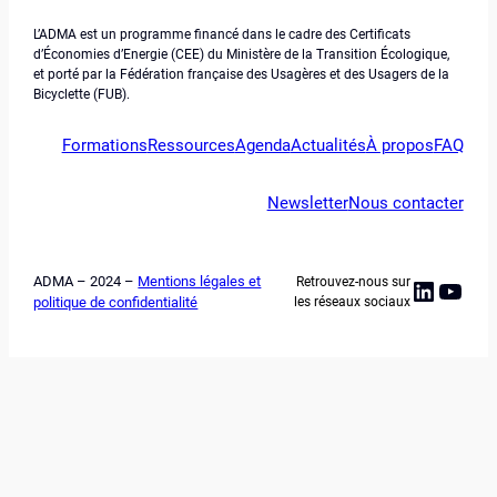
L’ADMA est un programme financé dans le cadre des Certificats
d’Économies d’Energie (CEE) du Ministère de la Transition Écologique,
et porté par la Fédération française des Usagères et des Usagers de la
Bicyclette (FUB).
Formations
Ressources
Agenda
Actualités
À propos
FAQ
Newsletter
Nous contacter
ADMA – 2024 –
Mentions légales et
Retrouvez-nous sur
Linked
YouT
politique de confidentialité
les réseaux sociaux