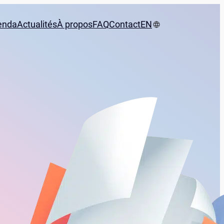
enda
Actualités
À propos
FAQ
Contact
EN