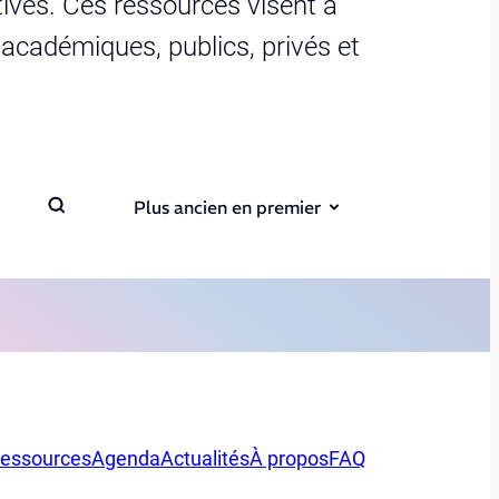
ives. Ces ressources visent à
s académiques, publics, privés et
Plus ancien en premier
essources
Agenda
Actualités
À propos
FAQ