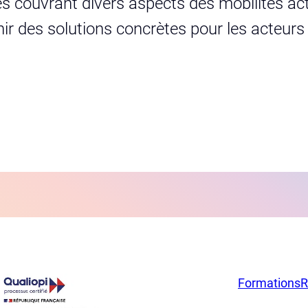
s couvrant divers aspects des mobilités act
urnir des solutions concrètes pour les acteur
Formations
R