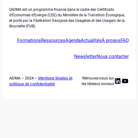
L’ADMA est un programme financé dans le cadre des Certificats
d’Économies d’Energie (CEE) du Ministère de la Transition Écologique,
et porté par la Fédération française des Usagères et des Usagers de la
Bicyclette (FUB).
Formations
Ressources
Agenda
Actualités
À propos
FAQ
Newsletter
Nous contacter
ADMA – 2024 –
Mentions légales et
Retrouvez-nous sur
Linked
YouT
politique de confidentialité
les réseaux sociaux