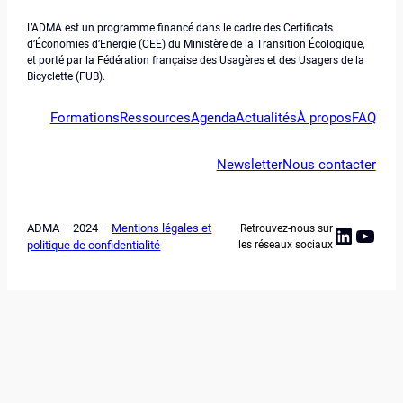
L’ADMA est un programme financé dans le cadre des Certificats
d’Économies d’Energie (CEE) du Ministère de la Transition Écologique,
et porté par la Fédération française des Usagères et des Usagers de la
Bicyclette (FUB).
Formations
Ressources
Agenda
Actualités
À propos
FAQ
Newsletter
Nous contacter
ADMA – 2024 –
Mentions légales et
Retrouvez-nous sur
Linked
YouT
politique de confidentialité
les réseaux sociaux