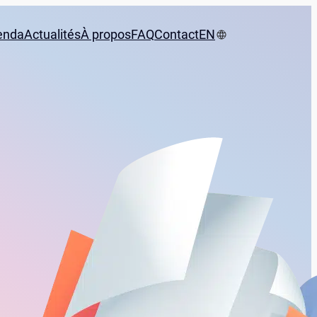
enda
Actualités
À propos
FAQ
Contact
EN