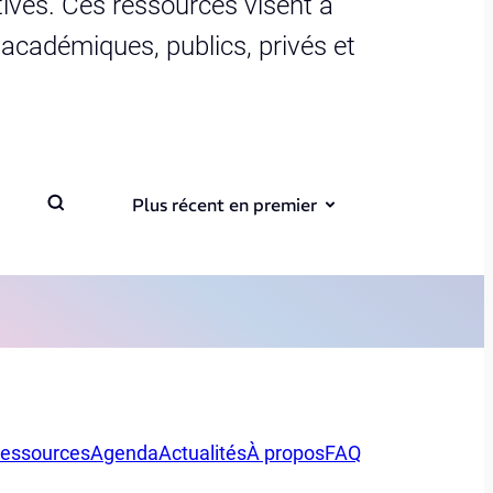
ives. Ces ressources visent à
s académiques, publics, privés et
Plus récent en premier
essources
Agenda
Actualités
À propos
FAQ