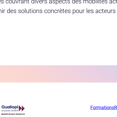
s couvrant divers aspects des mobilités act
urnir des solutions concrètes pour les acteur
Formations
R