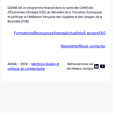
L’ADMA est un programme financé dans le cadre des Certificats
d’Économies d’Energie (CEE) du Ministère de la Transition Écologique,
et porté par la Fédération française des Usagères et des Usagers de la
Bicyclette (FUB).
Formations
Ressources
Agenda
Actualités
À propos
FAQ
Newsletter
Nous contacter
ADMA – 2024 –
Mentions légales et
Retrouvez-nous sur
Linked
YouT
politique de confidentialité
les réseaux sociaux