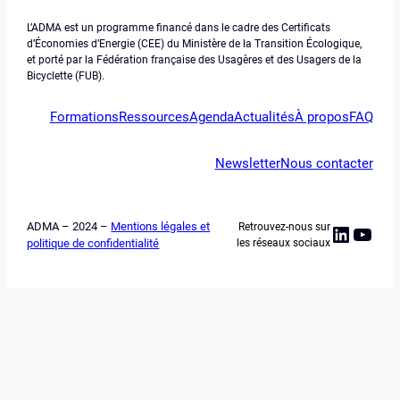
L’ADMA est un programme financé dans le cadre des Certificats
d’Économies d’Energie (CEE) du Ministère de la Transition Écologique,
et porté par la Fédération française des Usagères et des Usagers de la
Bicyclette (FUB).
Formations
Ressources
Agenda
Actualités
À propos
FAQ
Newsletter
Nous contacter
ADMA – 2024 –
Mentions légales et
Retrouvez-nous sur
Linked
YouT
politique de confidentialité
les réseaux sociaux