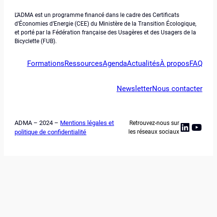
L’ADMA est un programme financé dans le cadre des Certificats
d’Économies d’Energie (CEE) du Ministère de la Transition Écologique,
et porté par la Fédération française des Usagères et des Usagers de la
Bicyclette (FUB).
Formations
Ressources
Agenda
Actualités
À propos
FAQ
Newsletter
Nous contacter
ADMA – 2024 –
Mentions légales et
Retrouvez-nous sur
Linked
YouT
politique de confidentialité
les réseaux sociaux